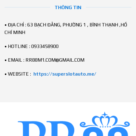
THÔNG TIN
• ĐỊA CHỈ : 63 BẠCH ĐẰNG, PHƯỜNG 1 , BÌNH THẠNH ,HỒ
CHÍ MINH
• HOTLINE : 0933458900
• EMAIL :
RR88M1.COM@GMAIL.COM
• WEBSITE :
https://superslotauto.me/