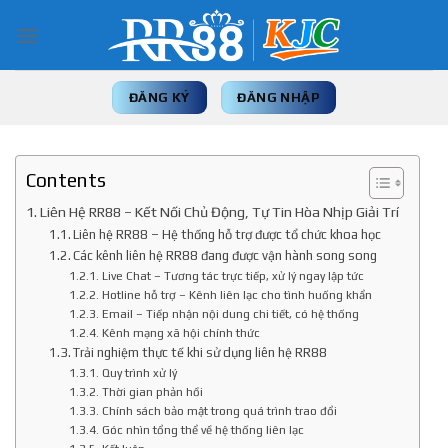
Skip
to
content
ĐĂNG KÝ
ĐĂNG NHẬP
Contents
Liên Hệ RR88 – Kết Nối Chủ Động, Tự Tin Hòa Nhịp Giải Trí
Liên hệ RR88 – Hệ thống hỗ trợ được tổ chức khoa học
Các kênh liên hệ RR88 đang được vận hành song song
Live Chat – Tương tác trực tiếp, xử lý ngay lập tức
Hotline hỗ trợ – Kênh liên lạc cho tình huống khẩn
Email – Tiếp nhận nội dung chi tiết, có hệ thống
Kênh mạng xã hội chính thức
Trải nghiệm thực tế khi sử dụng liên hệ RR88
Quy trình xử lý
Thời gian phản hồi
Chính sách bảo mật trong quá trình trao đổi
Góc nhìn tổng thể về hệ thống liên lạc