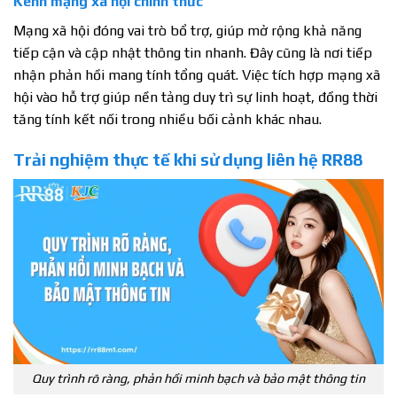
Kênh mạng xã hội chính thức
Mạng xã hội đóng vai trò bổ trợ, giúp mở rộng khả năng
tiếp cận và cập nhật thông tin nhanh. Đây cũng là nơi tiếp
nhận phản hồi mang tính tổng quát. Việc tích hợp mạng xã
hội vào hỗ trợ giúp nền tảng duy trì sự linh hoạt, đồng thời
tăng tính kết nối trong nhiều bối cảnh khác nhau.
Trải nghiệm thực tế khi sử dụng liên hệ RR88
Quy trình rõ ràng, phản hồi minh bạch và bảo mật thông tin