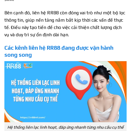
Bên cạnh đó, liên hệ RR88 còn đóng vai trò như một bộ lọc
thông tin, giúp nền tảng nắm bắt kịp thời các vấn đề thực
tế. Điều này tạo tiền đề cho việc cải thiện chất lượng dịch
vụ và duy trì sự ổn định dài hạn.
Các kênh liên hệ RR88 đang được vận hành
song song
Hệ thống liên lạc linh hoạt, đáp ứng nhanh từng nhu cầu cụ thể