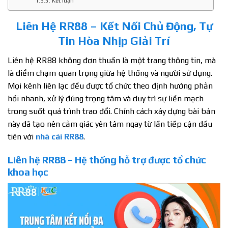
Kết luận
Liên Hệ RR88 – Kết Nối Chủ Động, Tự
Tin Hòa Nhịp Giải Trí
Liên hệ RR88 không đơn thuần là một trang thông tin, mà
là điểm chạm quan trọng giữa hệ thống và người sử dụng.
Mọi kênh liên lạc đều được tổ chức theo định hướng phản
hồi nhanh, xử lý đúng trọng tâm và duy trì sự liền mạch
trong suốt quá trình trao đổi. Chính cách xây dựng bài bản
này đã tạo nên cảm giác yên tâm ngay từ lần tiếp cận đầu
tiên với
nhà cái RR88
.
Liên hệ RR88 – Hệ thống hỗ trợ được tổ chức
khoa học