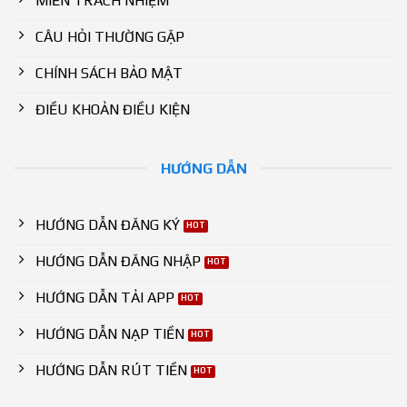
MIỄN TRÁCH NHIỆM
CÂU HỎI THƯỜNG GẶP
CHÍNH SÁCH BẢO MẬT
ĐIỀU KHOẢN ĐIỀU KIỆN
HƯỚNG DẪN
HƯỚNG DẪN ĐĂNG KÝ
HƯỚNG DẪN ĐĂNG NHẬP
HƯỚNG DẪN TẢI APP
HƯỚNG DẪN NẠP TIỀN
HƯỚNG DẪN RÚT TIỀN